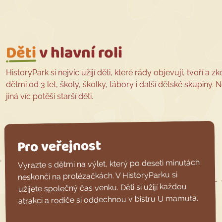
Děti
v hlavní roli
HistoryPark si nejvíc užijí děti, které rády objevují, tvoří a
dětmi od 3 let, školy, školky, tábory i další dětské skupiny.
jiná víc potěší starší děti.
Pro veřejnost
Vyrazte s dětmi na výlet, který po deseti minutách
neskončí na prolézačkách. V HistoryParku si
užijete společný čas venku. Děti si užijí každou
atrakci a rodiče si oddechnou v bistru U mamuta.