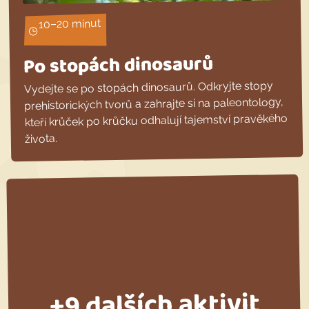
10–20 minut
Po stopách dinosaurů
Vydejte se po stopách dinosaurů. Odkryjte stopy
prehistorických tvorů a zahrajte si na paleontology,
kteří krůček po krůčku odhalují tajemství pravěkého
života.
+9 dalších aktivit