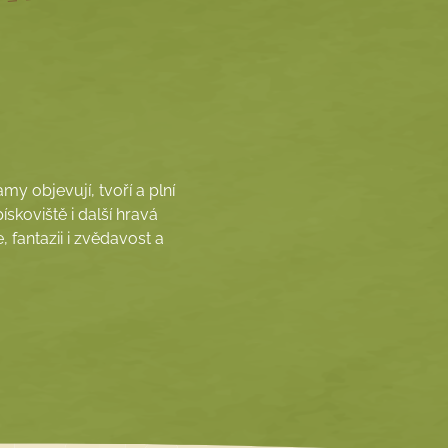
my objevují, tvoří a plní
skoviště i další hravá
 fantazii i zvědavost a