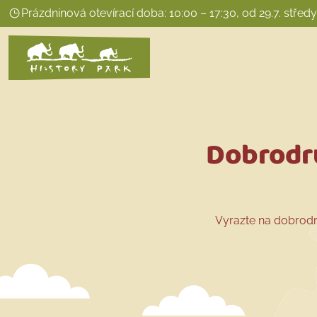
Prázdninová otevírací doba: 10:00 – 17:30, od 29.7. střed
Dobrodru
Vyrazte na dobrodr