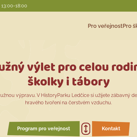
y 13:00-18:00
Pro veřejnost
Pro š
žný výlet pro celou rodin
školky i tábory
užnou výpravu. V HistoryParku Ledčice si užijete zábavný de
hravého tvoření na čerstvém vzduchu.
Program pro veřejnost
Kontakt