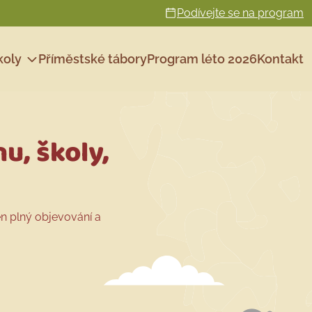
Podívejte se na program
koly
Příměstské tábory
Program léto 2026
Kontakt
u, školy,
n plný objevování a