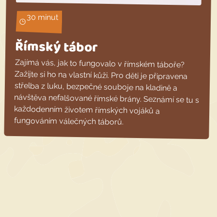
30 minut
Římský tábor
Zajímá vás, jak to fungovalo v římském táboře?
Zažijte si ho na vlastní kůži. Pro děti je připravena
střelba z luku, bezpečné souboje na kladině a
návštěva nefalšované římské brány. Seznámí se tu s
každodenním životem římských vojáků a
fungováním válečných táborů.