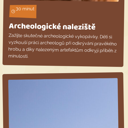
30 minut
Archeologické naleziště
Zažijte skutečné archeologické vykopávky. Děti si
vyzkouší práci archeologů při odkrývání pravěkého
hrobu a díky nalezeným artefaktům odkryjí příběh z
minulosti.