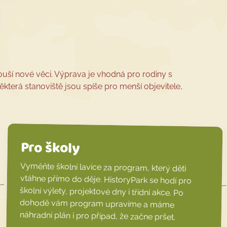
 zkouší nové věci. Výprava je vhodná pro rodiny s
 Některá stanoviště jsou spíše pro menší objevitele,
Pro školy
Vyměňte školní lavice za program, který děti
vtáhne přímo do děje. HistoryPark se hodí pro
školní výlety, projektové dny i třídní akce. Po
dohodě vám program upravíme a máme
náhradní plán i pro případ, že začne pršet.