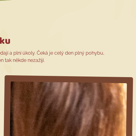
rku
edají a plní úkoly. Čeká je celý den plný pohybu,
n tak někde nezažijí.