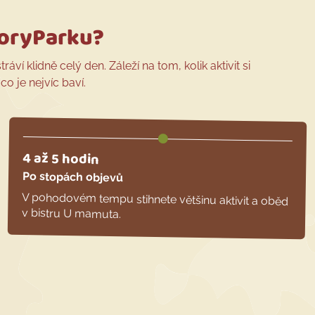
toryParku?
ví klidně celý den. Záleží na tom, kolik aktivit si
o je nejvíc baví.
4 až 5 hodin
Po stopách objevů
V pohodovém tempu stihnete většinu aktivit a oběd
v bistru U mamuta.