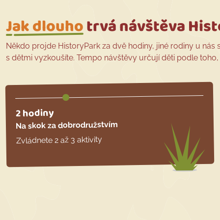
Jak dlouho
trvá návštěva His
Někdo projde HistoryPark za dvě hodiny, jiné rodiny u nás strá
s dětmi vyzkoušíte. Tempo návštěvy určují děti podle toho, c
2 hodiny
Na skok za dobrodružstvím
Zvládnete 2 až 3 aktivity