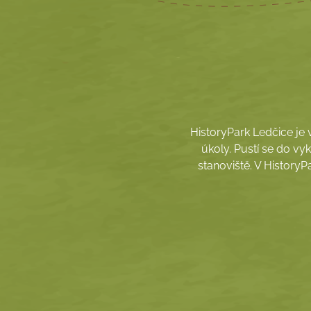
HistoryPark Ledčice je v
úkoly. Pustí se do vy
stanoviště. V HistoryP