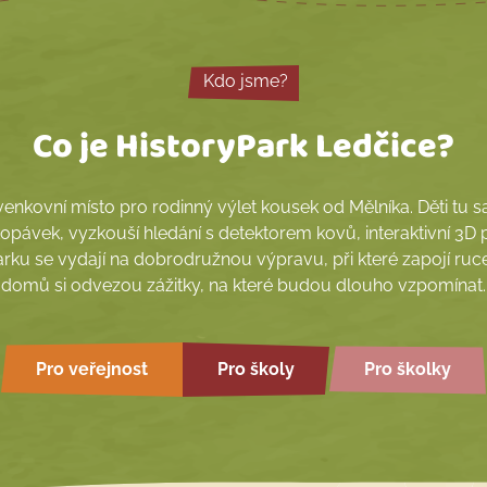
Kdo jsme?
Co je HistoryPark Ledčice?
enkovní místo pro rodinný výlet kousek od Mělníka. Děti tu sa
kopávek, vyzkouší hledání s detektorem kovů, interaktivní 3D pí
arku se vydají na dobrodružnou výpravu, při které zapojí ruce,
domů si odvezou zážitky, na které budou dlouho vzpomínat.
Pro veřejnost
Pro školy
Pro školky